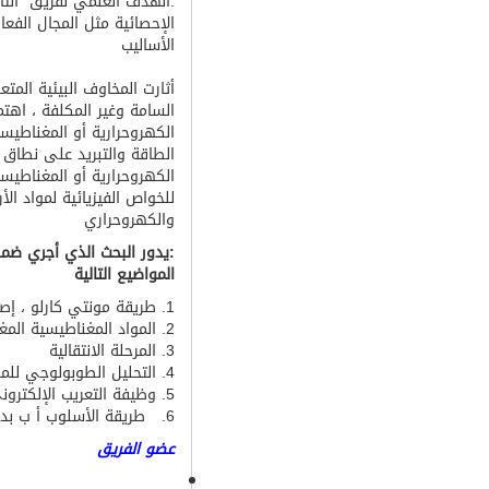
.الهدف العلمي لفريق الثان
الإحصائية مثل المجال الفعا
الأساليب
أثارت المخاوف البيئية المتع
السامة وغير المكلفة ، اهتما
الكهروحرارية أو المغناطيسي
الطاقة والتبريد على نطاق و
الكهروحرارية أو المغناطيسي
للخواص الفيزيائية لمواد ال
والكهروحراري
:يدور البحث الذي أجري ضمن
المواضيع التالية
1. طريقة مونتي كارلو ، إصدار النموذج
2. المواد المغناطيسية المغناطيسية ، الخواص الفيزيائية.
3. المرحلة الانتقالية
4. التحليل الطوبولوجي للمادة.
5. وظيفة التعريب الإلكتروني (ELF).
6. طريقة الأسلوب أ ب بدء.
عضو الفريق