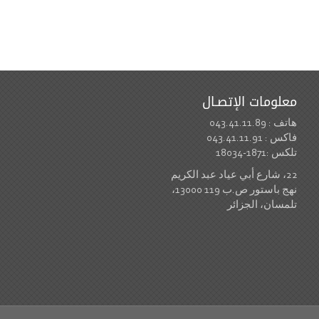
معلومات الإتصـال
هاتف : 043.41.11.89
فاكس : 043.41.11.91
تلكس :1871-18034
22، شارع أبي عياد عبد الكريم
نهج باستور ص.ب 119 13000،
تلمسان، الجزائر