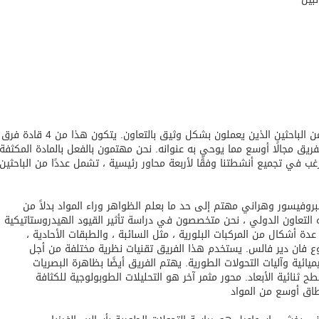
فريقنا 8 هو تجنيد العديد من الباحثين الذين يعملون بشكل وثيق بالتعاون. يتكون هذا من 4 قادة فرق
ريق مجالًا أوسع مما يوحي به عنوانه. نحن مهتمون بالفعل بالمادة المكثفة
غب في تجميع أنشطتنا وفقًا لأربعة محاور رئيسية ، تشمل عددًا من الباحثين
بروفيسور وهراني مهتم إلى حد ما بعلم الظواهر وراء المواد بدلاً من
 التعاون الدولي ، نحن متخصصون في دراسة تأثير القيود الهيدروستاتيكية
دة أشكال من المركبات البلورية ، مثل السائبة ، والطبقات الأحادية ،
نوع فان دير فالس. يستخدم هذا الفريق تقنيات نظرية مختلفة من أجل
ميائية وآليات التحولات الطورية. يهتم الفريق أيضًا بظاهرة البصريات
ح ثنائية الأبعاد. محور مثمر آخر هو التحليلات الطوبولوجية للكثافة
طاق أوسع من المواد