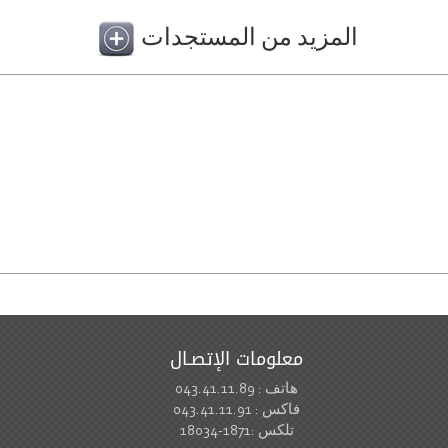
المزيد من المستجدات
معلومات الإتصـال
هاتف : 043.41.11.89
فاكس : 043.41.11.91
تلكس :1871-18034