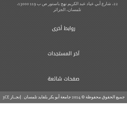
22، شارع أبي عياد عبد الكريم نهج باستور ص.ب 119 13000،
تلمسان، الجزائر
روابط أخرى
آخر المستجدات
صفحات شائعة
ع الحقوق محفوظة © 2014 جامعة أبو بكر بلقايد تلمسان . إنجــاز
3CE